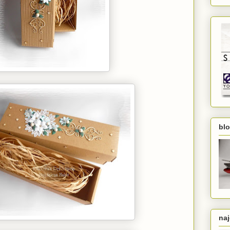
bl
naj