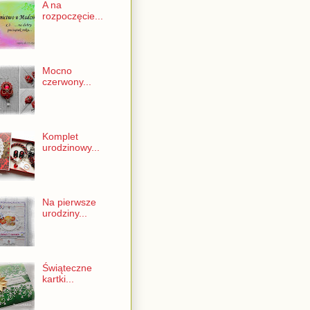
A na
rozpoczęcie...
Mocno
czerwony...
Komplet
urodzinowy...
Na pierwsze
urodziny...
Świąteczne
kartki...