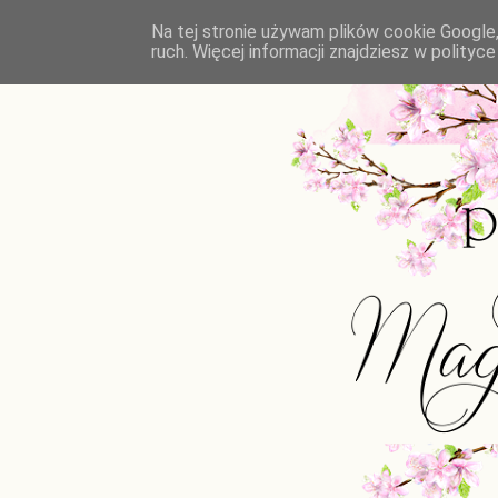
Na tej stronie używam plików cookie Google,
ruch. Więcej informacji znajdziesz w polity