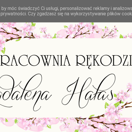
 by móc świadczyć Ci usługi, personalizować reklamy i analizow
ce prywatności. Czy zgadzasz się na wykorzystywanie plików cook