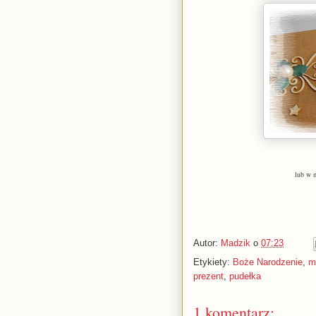
lub w 
Autor:
Madzik
o
07:23
Etykiety:
Boże Narodzenie
,
m
prezent
,
pudełka
1 komentarz: