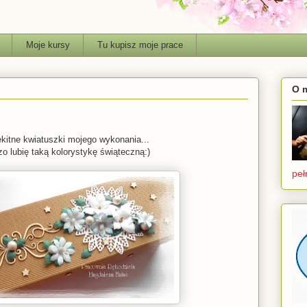
Moje kursy
Tu kupisz moje prace
O 
błękitne kwiatuszki mojego wykonania...
o lubię taką kolorystykę świąteczną:)
peł