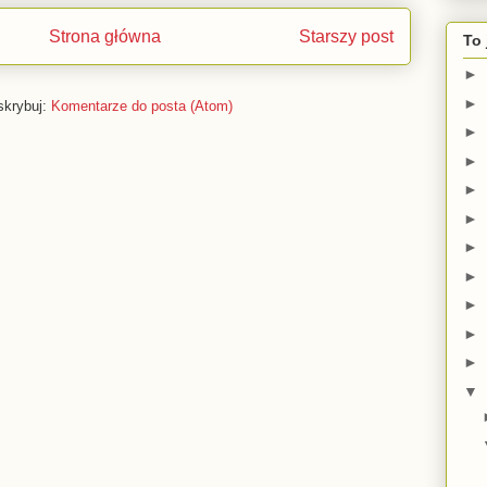
Strona główna
Starszy post
To 
►
►
skrybuj:
Komentarze do posta (Atom)
►
►
►
►
►
►
►
►
►
▼