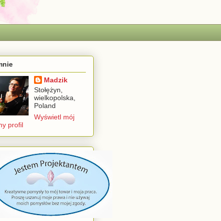
mnie
Madzik
Stołężyn,
wielkopolska,
Poland
Wyświetl mój
ny profil