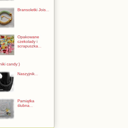
Bransoletki Jois...
Opakowane
czekolady i
scrapuszka...
iki candy:)
Naszyjnik...
Pamiątka
ślubna...