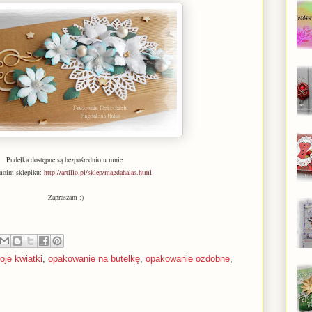
Pudełka dostępne są bezpośrednio u mnie
moim sklepiku:
http://artillo.pl/sklep/magdahalas.html
Zapraszam :)
oje kwiatki
,
opakowanie na butelkę
,
opakowanie ozdobne
,